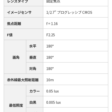
レンズタイプ
固定焦点
イメージセンサ
1/2.7" プログレッシブ CMOS
焦点距離
f = 1.16
F値
F2.25
水平
180°
画角
垂直
180°
対角
180°
赤外線最大照射距離
10m
カラー
0.05 lux
白黒
0.005 lux
最低照度